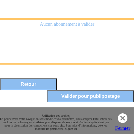
Aucun abonnement à valider
Mentions légales
Utilisation des cookies
En poursuivant votre navigation sans modifier vos paramètres, vous acceptez l'utilisation des
Conditions Générales de Vente
cookies ou technologies similaires pour disposer de services et d'offres adaptés ainsi que
pour la sécurisation des transactions sur notre site. Pour plus d’informations, gérer ou
Paiement sécurisé
Fermer
modifier les paramètres, cliquez ici
Contact