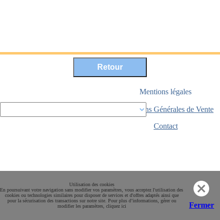
Mentions légales
Conditions Générales de Vente
Paiement sécurisé
Contact
Utilisation des cookies
En poursuivant votre navigation sans modifier vos paramètres, vous acceptez l'utilisation des
cookies ou technologies similaires pour disposer de services et d'offres adaptés ainsi que
pour la sécurisation des transactions sur notre site. Pour plus d’informations, gérer ou
Fermer
modifier les paramètres, cliquez ici