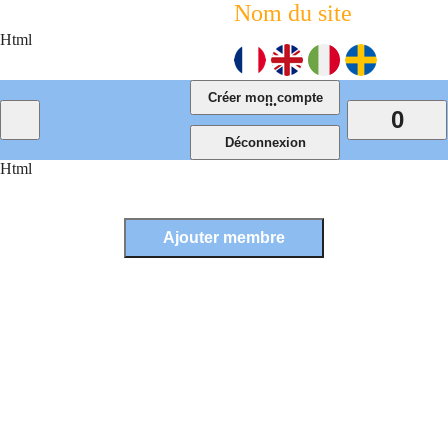
Nom du site
Html
...
0
Html