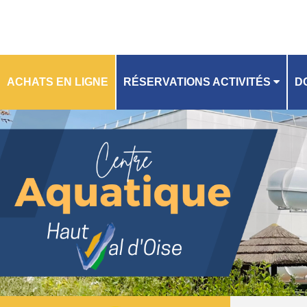
ACHATS EN LIGNE
RÉSERVATIONS ACTIVITÉS
D
R
PLANNING
A
GU
FI