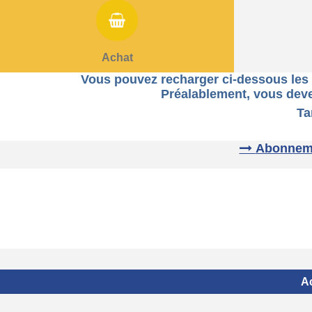
Achat
Vous pouvez recharger ci-dessous les c
Préalablement, v
ous deve
Tarifs : 2 € Carte Piscine et Pa
Abonnemen
Ac