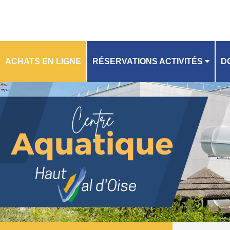
ACHATS EN LIGNE
RÉSERVATIONS ACTIVITÉS
D
R
PLANNING
A
GU
FI