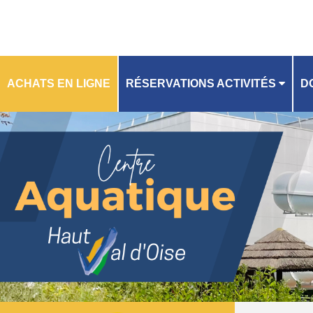
ACHATS EN LIGNE
RÉSERVATIONS ACTIVITÉS
D
R
PLANNING
A
GU
FI