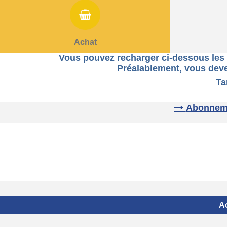
Achat
Vous pouvez recharger ci-dessous les c
Préalablement, v
ous deve
Tarifs : 2 € Carte Piscine et Pa
Abonnemen
Ac